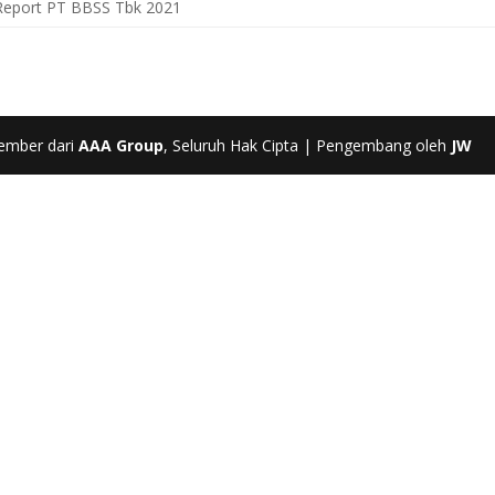
y Report PT BBSS Tbk 2021
ember dari
AAA Group
, Seluruh Hak Cipta | Pengembang oleh
JW