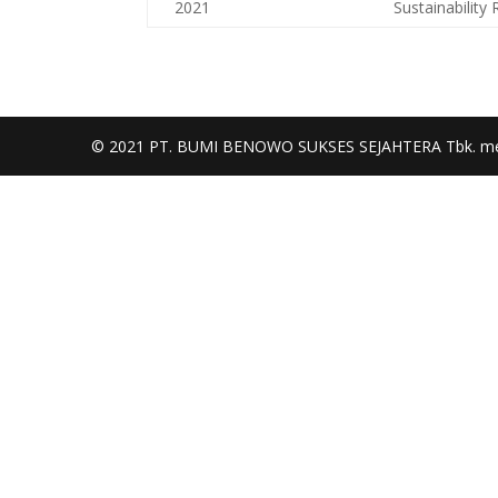
2021
Sustainabilit
© 2021 PT. BUMI BENOWO SUKSES SEJAHTERA Tbk. m