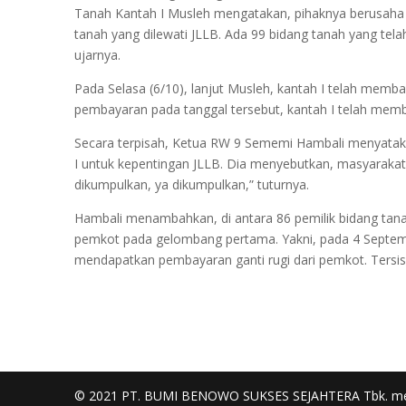
Tanah Kantah I Musleh mengatakan, pihaknya berusaha
tanah yang dilewati JLLB. Ada 99 bidang tanah yang telah
ujarnya.
Pada Selasa (6/10), lanjut Musleh, kantah I telah memba
pembayaran pada tanggal tersebut, kantah I telah memb
Secara terpisah, Ketua RW 9 Sememi Hambali menyatakan
I untuk kepentingan JLLB. Dia menyebutkan, masyaraka
dikumpulkan, ya dikumpulkan,” tuturnya.
Hambali menambahkan, di antara 86 pemilik bidang tan
pemkot pada gelombang pertama. Yakni, pada 4 September l
mendapatkan pembayaran ganti rugi dari pemkot. Tersis
© 2021 PT. BUMI BENOWO SUKSES SEJAHTERA Tbk. m