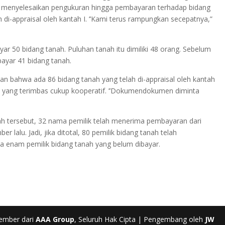
 menyelesaikan pengukuran hingga pembayaran terhadap bidang
 di-appraisal oleh kantah I. ’’Kami terus rampungkan secepatnya,”
yar 50 bidang tanah. Puluhan tanah itu dimiliki 48 orang. Sebelum
ayar 41 bidang tanah.
 bahwa ada 86 bidang tanah yang telah di-appraisal oleh kantah
t yang terimbas cukup kooperatif. ’’Dokumendokumen diminta
ah tersebut, 32 nama pemilik telah menerima pembayaran dari
alu. Jadi, jika ditotal, 80 pemilik bidang tanah telah
a enam pemilik bidang tanah yang belum dibayar.
ember dari
AAA Group
, Seluruh Hak Cipta | Pengembang oleh
JW