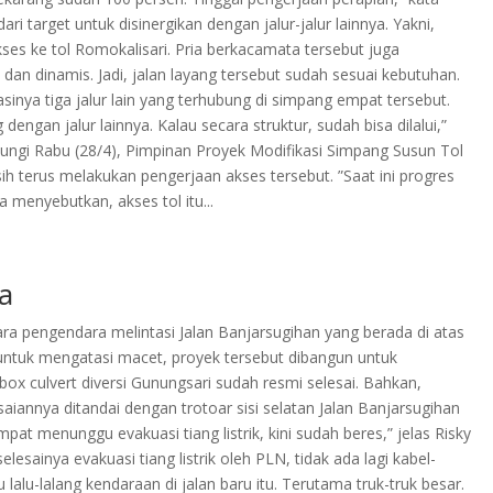
ari target untuk disinergikan dengan jalur-jalur lainnya. Yakni,
es ke tol Romokalisari. Pria berkacamata tersebut juga
dan dinamis. Jadi, jalan layang tersebut sudah sesuai kebutuhan.
nya tiga jalur lain yang terhubung di simpang empat tersebut.
engan jalur lainnya. Kalau secara struktur, sudah bisa dilalui,”
ubungi Rabu (28/4), Pimpinan Proyek Modifikasi Simpang Susun Tol
ih terus melakukan pengerjaan akses tersebut. ”Saat ini progres
 menyebutkan, akses tol itu...
a
 pengendara melintasi Jalan Banjarsugihan yang berada di atas
n untuk mengatasi macet, proyek tersebut dibangun untuk
ox culvert diversi Gunungsari sudah resmi selesai. Bahkan,
aiannya ditandai dengan trotoar sisi selatan Jalan Banjarsugihan
pat menunggu evakuasi tiang listrik, kini sudah beres,” jelas Risky
esainya evakuasi tiang listrik oleh PLN, tidak ada lagi kabel-
alu-lalang kendaraan di jalan baru itu. Terutama truk-truk besar.