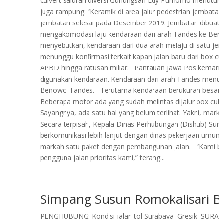
culvert saluran diversi Gunungsari Edy Purnomo menutur
juga rampung. “Keramik di area jalur pedestrian jemba
jembatan selesai pada Desember 2019. Jembatan dibuat 
mengakomodasi laju kendaraan dari arah Tandes ke Be
menyebutkan, kendaraan dari dua arah melaju di satu 
menunggu konfirmasi terkait kapan jalan baru dari box
APBD hingga ratusan miliar. Pantauan Jawa Pos kemarin 
digunakan kendaraan. Kendaraan dari arah Tandes menuj
Benowo-Tandes. Terutama kendaraan berukuran besar s
Beberapa motor ada yang sudah melintas dijalur box cul
Sayangnya, ada satu hal yang belum terlihat. Yakni, mar
Secara terpisah, Kepala Dinas Perhubungan (Dishub) S
berkomunikasi lebih lanjut dengan dinas pekerjaan umu
markah satu paket dengan pembangunan jalan. “Kami
pengguna jalan prioritas kami,” terang...
Simpang Susun Romokalisari B
PENGHUBUNG: Kondisi jalan tol Surabaya–Gresik SURAB