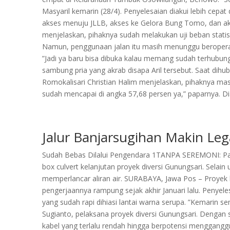
Masyaril kemarin (28/4). Penyelesaian diakui lebih cepat d
akses menuju JLLB, akses ke Gelora Bung Tomo, dan aks
menjelaskan, pihaknya sudah melakukan uji beban statis 
Namun, penggunaan jalan itu masih menunggu beroperasi
”Jadi ya baru bisa dibuka kalau memang sudah terhubung d
sambung pria yang akrab disapa Aril tersebut. Saat dih
Romokalisari Christian Halim menjelaskan, pihaknya mas
sudah mencapai di angka 57,68 persen ya,” paparnya. Dia
Jalur Banjarsugihan Makin Leg
Sudah Bebas Dilalui Pengendara 1TANPA SEREMONI: Para
box culvert kelanjutan proyek diversi Gunungsari. Selai
memperlancar aliran air. SURABAYA, Jawa Pos – Proyek b
pengerjaannya rampung sejak akhir Januari lalu. Penyeles
yang sudah rapi dihiasi lantai warna serupa. ”Kemarin sem
Sugianto, pelaksana proyek diversi Gunungsari. Dengan sel
kabel yang terlalu rendah hingga berpotensi mengganggu l