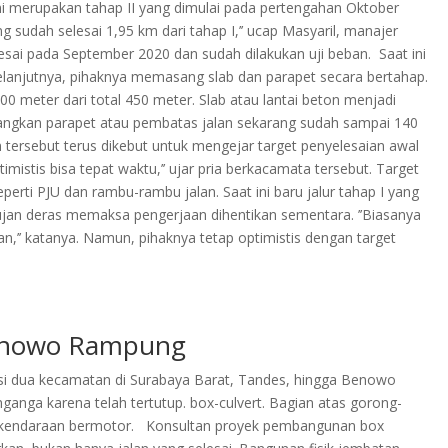
i merupakan tahap II yang dimulai pada pertengahan Oktober
g sudah selesai 1,95 km dari tahap I,’’ ucap Masyaril, manajer
lesai pada September 2020 dan sudah dilakukan uji beban. Saat ini
lanjutnya, pihaknya memasang slab dan parapet secara bertahap.
 meter dari total 450 meter. Slab atau lantai beton menjadi
Sedangkan parapet atau pembatas jalan sekarang sudah sampai 140
an tersebut terus dikebut untuk mengejar target penyelesaian awal
imistis bisa tepat waktu,’’ ujar pria berkacamata tersebut. Target
perti PJU dan rambu-rambu jalan. Saat ini baru jalur tahap I yang
an deras memaksa pengerjaan dihentikan sementara. ’’Biasanya
n,’’ katanya. Namun, pihaknya tetap optimistis dengan target
Benowo Rampung
si dua kecamatan di Surabaya Barat, Tandes, hingga Benowo
anga karena telah tertutup. box-culvert. Bagian atas gorong-
alui kendaraan bermotor. Konsultan proyek pembangunan box