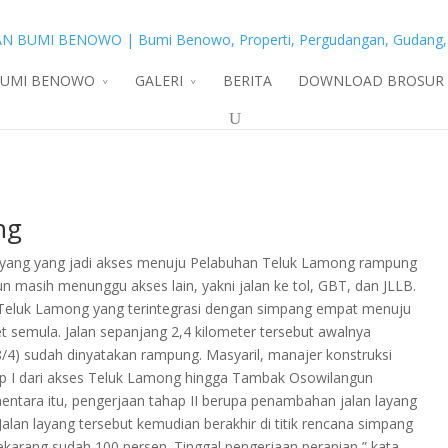
BUMI BENOWO
GALERI
BERITA
DOWNLOAD BROSUR
ng
 layang yang jadi akses menuju Pelabuhan Teluk Lamong rampung
 masih menunggu akses lain, yakni jalan ke tol, GBT, dan JLLB.
 Teluk Lamong yang terintegrasi dengan simpang empat menuju
rget semula. Jalan sepanjang 2,4 kilometer tersebut awalnya
8/4) sudah dinyatakan rampung. Masyaril, manajer konstruksi
p I dari akses Teluk Lamong hingga Tambak Osowilangun
tara itu, pengerjaan tahap II berupa penambahan jalan layang
Jalan layang tersebut kemudian berakhir di titik rencana simpang
arang sudah 100 persen. Tinggal pengerjaan perapian,” kata