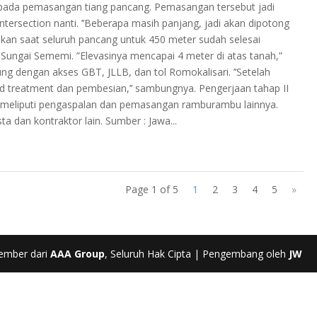
s pada pemasangan tiang pancang. Pemasangan tersebut jadi
tersection nanti. ’’Beberapa masih panjang, jadi akan dipotong
kukan saat seluruh pancang untuk 450 meter sudah selesai
ti Sungai Sememi. ”Elevasinya mencapai 4 meter di atas tanah,”
 dengan akses GBT, JLLB, dan tol Romokalisari. ’’Setelah
treatment dan pembesian,’’ sambungnya. Pengerjaan tahap II
ah meliputi pengaspalan dan pemasangan ramburambu lainnya.
 dan kontraktor lain. Sumber : Jawa...
Page 1 of 5
1
2
3
4
5
»
ember dari
AAA Group
, Seluruh Hak Cipta | Pengembang oleh
JW