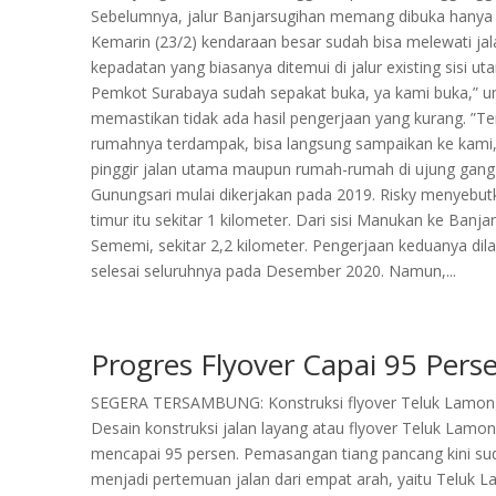
Sebelumnya, jalur Banjarsugihan memang dibuka hanya unt
Kemarin (23/2) kendaraan besar sudah bisa melewati ja
kepadatan yang biasanya ditemui di jalur existing sisi uta
Pemkot Surabaya sudah sepakat buka, ya kami buka,” un
memastikan tidak ada hasil pengerjaan yang kurang. ”Te
rumahnya terdampak, bisa langsung sampaikan ke kami,”
pinggir jalan utama maupun rumah-rumah di ujung gang k
Gunungsari mulai dikerjakan pada 2019. Risky menyebutk
timur itu sekitar 1 kilometer. Dari sisi Manukan ke Banja
Sememi, sekitar 2,2 kilometer. Pengerjaan keduanya di
selesai seluruhnya pada Desember 2020. Namun,...
Progres Flyover Capai 95 Pers
SEGERA TERSAMBUNG: Konstruksi flyover Teluk Lamong
Desain konstruksi jalan layang atau flyover Teluk Lamon
mencapai 95 persen. Pemasangan tiang pancang kini sudah
menjadi pertemuan jalan dari empat arah, yaitu Teluk Lam