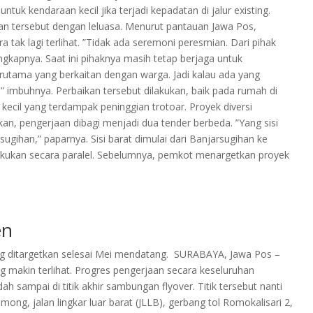
uk kendaraan kecil jika terjadi kepadatan di jalur existing.
lan tersebut dengan leluasa. Menurut pantauan Jawa Pos,
ra tak lagi terlihat. ”Tidak ada seremoni peresmian. Dari pihak
gkapnya. Saat ini pihaknya masih tetap berjaga untuk
rutama yang berkaitan dengan warga. Jadi kalau ada yang
 imbuhnya. Perbaikan tersebut dilakukan, baik pada rumah di
ecil yang terdampak peninggian trotoar. Proyek diversi
an, pengerjaan dibagi menjadi dua tender berbeda. ”Yang sisi
rsugihan,” paparnya. Sisi barat dimulai dari Banjarsugihan ke
lakukan secara paralel. Sebelumnya, pemkot menargetkan proyek
en
 ditargetkan selesai Mei mendatang. SURABAYA, Jawa Pos –
g makin terlihat. Progres pengerjaan secara keseluruhan
 sampai di titik akhir sambungan flyover. Titik tersebut nanti
ong, jalan lingkar luar barat (JLLB), gerbang tol Romokalisari 2,