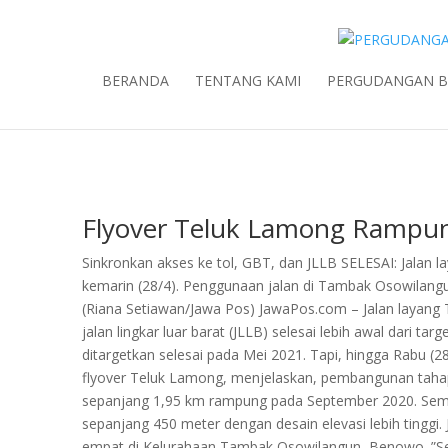
BERANDA
TENTANG KAMI
PERGUDANGAN 
Flyover Teluk Lamong Rampu
Sinkronkan akses ke tol, GBT, dan JLLB SELESAI: Jalan
kemarin (28/4). Penggunaan jalan di Tambak Osowilangun
(Riana Setiawan/Jawa Pos) JawaPos.com – Jalan layang
jalan lingkar luar barat (JLLB) selesai lebih awal dari ta
ditargetkan selesai pada Mei 2021. Tapi, hingga Rabu (2
flyover Teluk Lamong, menjelaskan, pembangunan taha
sepanjang 1,95 km rampung pada September 2020. Semen
sepanjang 450 meter dengan desain elevasi lebih tinggi. 
empat di Kelurahaan Tambak Osowilangun, Benowo. ”Sek