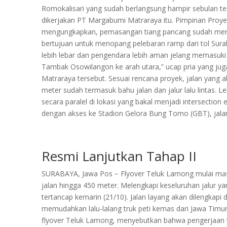
Romokalisari yang sudah berlangsung hampir sebulan ter
dikerjakan PT Margabumi Matraraya itu. Pimpinan Proye
mengungkapkan, pemasangan tiang pancang sudah menc
bertujuan untuk menopang pelebaran ramp dari tol Sur
lebih lebar dan pengendara lebih aman jelang memasuki
Tambak Osowilangon ke arah utara,” ucap pria yang j
Matraraya tersebut. Sesuai rencana proyek, jalan yang a
meter sudah termasuk bahu jalan dan jalur lalu lintas. 
secara paralel di lokasi yang bakal menjadi intersection 
dengan akses ke Stadion Gelora Bung Tomo (GBT), jalan li
Resmi Lanjutkan Tahap II
SURABAYA, Jawa Pos − Flyover Teluk Lamong mulai masu
jalan hingga 450 meter. Melengkapi keseluruhan jalur y
tertancap kemarin (21/10). Jalan layang akan dilengkapi
memudahkan lalu-lalang truk peti kemas dari Jawa Timur
flyover Teluk Lamong, menyebutkan bahwa pengerjaan tah