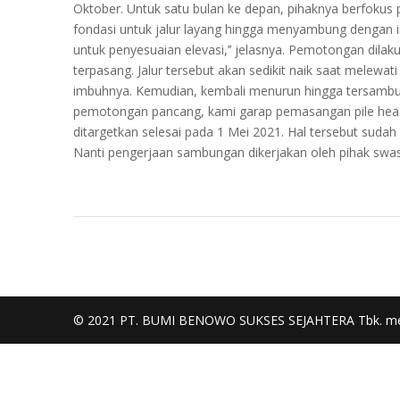
Oktober. Untuk satu bulan ke depan, pihaknya berfoku
fondasi untuk jalur layang hingga menyambung dengan in
untuk penyesuaian elevasi,’’ jelasnya. Pemotongan dila
terpasang. Jalur tersebut akan sedikit naik saat melewa
imbuhnya. Kemudian, kembali menurun hingga tersambung
pemotongan pancang, kami garap pemasangan pile head 
ditargetkan selesai pada 1 Mei 2021. Hal tersebut sud
Nanti pengerjaan sambungan dikerjakan oleh pihak swasta
© 2021 PT. BUMI BENOWO SUKSES SEJAHTERA Tbk. m