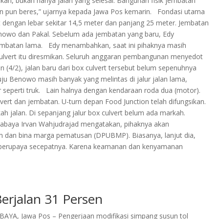
kan, bukan hanya jalan yang selesai. Bangunan fisik jembatan
tan pun beres,” ujarnya kepada Jawa Pos kemarin. Fondasi utama
dengan lebar sekitar 14,5 meter dan panjang 25 meter. Jembatan
nowo dan Pakal. Sebelum ada jembatan yang baru, Edy
jembatan lama. Edy menambahkan, saat ini pihaknya masih
 culvert itu diresmikan. Seluruh anggaran pembangunan menyedot
(4/2), jalan baru dari box culvert tersebut belum sepenuhnya
u Benowo masih banyak yang melintas di jalur jalan lama,
eperti truk. Lain halnya dengan kendaraan roda dua (motor).
vert dan jembatan. U-turn depan Food Junction telah difungsikan.
kah jalan. Di sepanjang jalur box culvert belum ada markah.
urabaya Irvan Wahjudrajad mengatakan, pihaknya akan
m dan bina marga pematusan (DPUBMP). Biasanya, lanjut dia,
 berupaya secepatnya. Karena keamanan dan kenyamanan
erjalan 31 Persen
AYA, Jawa Pos – Pengerjaan modifikasi simpang susun tol