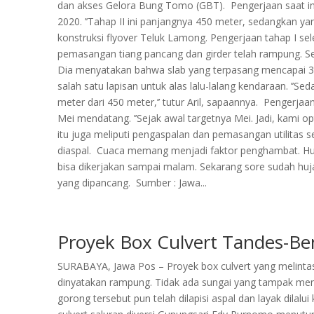
dan akses Gelora Bung Tomo (GBT). Pengerjaan saat in
2020. ’’Tahap II ini panjangnya 450 meter, sedangkan yan
konstruksi flyover Teluk Lamong. Pengerjaan tahap I se
pemasangan tiang pancang dan girder telah rampung. Se
Dia menyatakan bahwa slab yang terpasang mencapai 300
salah satu lapisan untuk alas lalu-lalang kendaraan. ’’
meter dari 450 meter,’’ tutur Aril, sapaannya. Pengerja
Mei mendatang. ’’Sejak awal targetnya Mei. Jadi, kami opt
itu juga meliputi pengaspalan dan pemasangan utilitas se
diaspal. Cuaca memang menjadi faktor penghambat. Huj
bisa dikerjakan sampai malam. Sekarang sore sudah huja
yang dipancang. Sumber : Jawa...
Proyek Box Culvert Tandes-
SURABAYA, Jawa Pos – Proyek box culvert yang melinta
dinyatakan rampung. Tidak ada sungai yang tampak meng
gorong tersebut pun telah dilapisi aspal dan layak dil