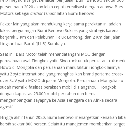
Felix meyakini target kenaikan penjualan Bumi Benowo sekitar 500
persen pada 2020 akan lebih cepat terealisasi dengan adanya Bars
Motors sebagai
anchor tenant
lahan Bumi Benowo.
Faktor lain yang akan mendukung kerja sama perakitan ini adalah
lokasi pergudangan Bumi Benowo Sukses yang strategis karena
berjarak 3 Km dari Pelabuhan Teluk Lamong, dan 2 Km dari Jalan
Lingkar Luar Barat (JLLB) Surabaya.
Saat ini, Bars Motor telah menandatangani MOU dengan
perusahaan asal Tiongkok yaitu Sinotruck untuk perakitan truk merk
Howo di Mongolia dan perusahaan manufaktur Tiongkok lainnya
yaitu Zoyte International yang menghasilkan brand pertama cross-
over SUV yaitu MOZO di pasar Mongolia. Perusahaan Mongolia itu
sudah memiliki fasilitas perakitan mobil di Hangzhou, Tiongkok
dengan kapasitas 25.000 mobil per tahun dan berniat
mengembangkan sayapnya ke Asia Tenggara dan Afrika secara
agresif.
Hingga akhir tahun 2020, Bumi Benowo menargetkan kenaikan laba
bersih sekitar 800 persen. Selain itu manajemen memberikan target